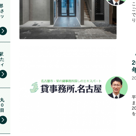
こ
部
ご
さ
で
ッ
り
駅
た
2
ィ
2
平
丸
ま
０
2
目
を