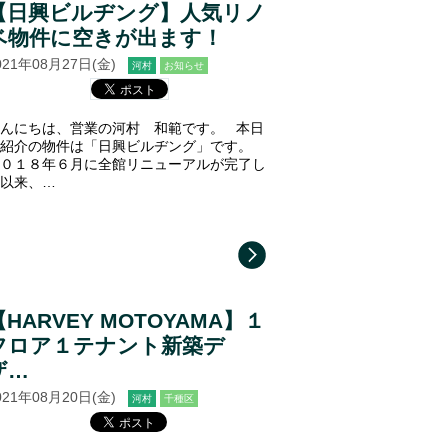
【日興ビルヂング】人気リノ
ベ物件に空きが出ます！
021年08月27日(金)
河村
お知らせ
んにちは、営業の河村 和範です。 本日
紹介の物件は「日興ビルヂング」です。
０１８年６月に全館リニューアルが完了し
以来、…
【HARVEY MOTOYAMA】１
フロア１テナント新築デ
ザ…
021年08月20日(金)
河村
千種区