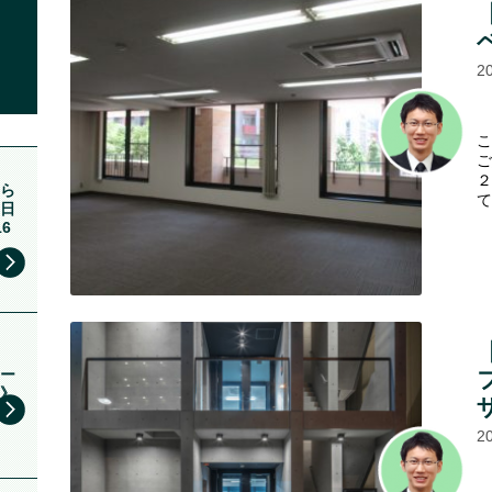
2
こ
ご
２
ら
て
1日
16
ー
》
2