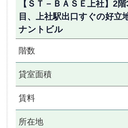
【ＳＴ－ＢＡＳＥ上社】2階3
目、上社駅出口すぐの好立
ナントビル
階数
貸室面積
賃料
所在地