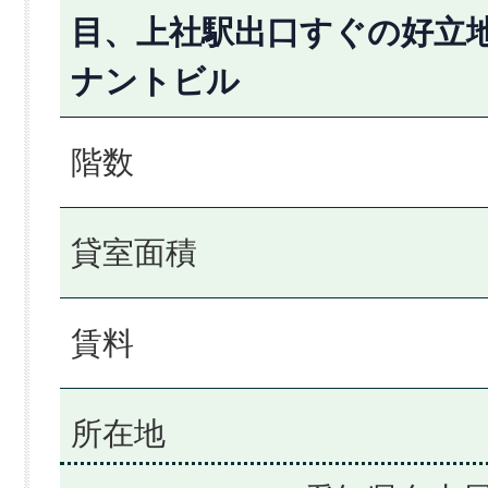
目、上社駅出口すぐの好立
ナントビル
階数
貸室面積
賃料
所在地