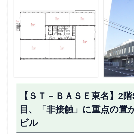
【ＳＴ－ＢＡＳＥ東名】2階5
目、「非接触」に重点の置
ビル