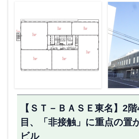
【ＳＴ－ＢＡＳＥ東名】2階4
目、「非接触」に重点の置
ビル