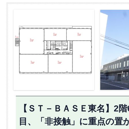
【ＳＴ－ＢＡＳＥ東名】2階6
目、「非接触」に重点の置