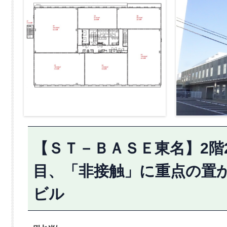
【ＳＴ－ＢＡＳＥ東名】2階2
目、「非接触」に重点の置
ビル