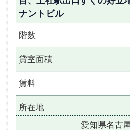
目、上社駅出口すぐの好立
ナントビル
階数
貸室面積
賃料
所在地
愛知県名古屋