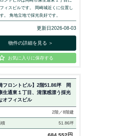
フィスビルです。 岡崎城近くに位置し
す。 角地立地で採光良好です。
更新日2026-08-03
物件の詳細を見る ＞
お気に入りに保存する
崎フロントビル】2階51.86坪 岡
康生通東１丁目、清潔感漂う採光
なオフィスビル
2階／8階建
面積
51.86坪
684,552円