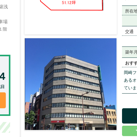
築浅
所在
車場
１階
交通
築年
おす
岡崎フ
あるオ
祝日
ていま