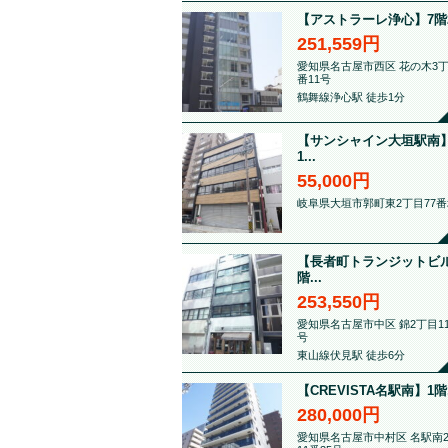
【アストラーレ浄心】7階21.
251,559円
愛知県名古屋市西区 花の木3丁
番11号
鶴舞線浄心駅 徒歩1分
【サンシャイン大垣駅南】
1...
55,000円
岐阜県大垣市郭町東2丁目77番
【長者町トランジットビル
階...
253,550円
愛知県名古屋市中区 錦2丁目11
号
東山線伏見駅 徒歩6分
【CREVISTA名駅南】1階.
280,000円
愛知県名古屋市中村区 名駅南