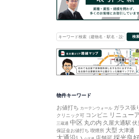
Search
for:
物件キーワード
お値打ち
ガラス張
カーテンウォール
リニュー
コンビニ
クリニック可
中区
丸の内
久屋大通駅
伏
三蔵通
大型
大津通
保証金お値打ち
喫煙所
大通沿い
採光良
店舗可
山王通