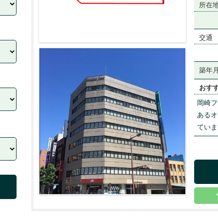
所在
交通
築年
おす
岡崎フ
あるオ
ていま