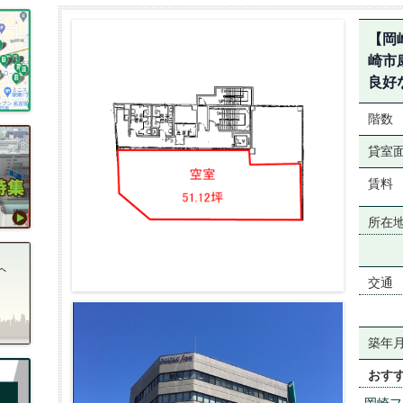
【岡
崎市
良好
階数
貸室
賃料
所在
交通
築年
おす
岡崎フ