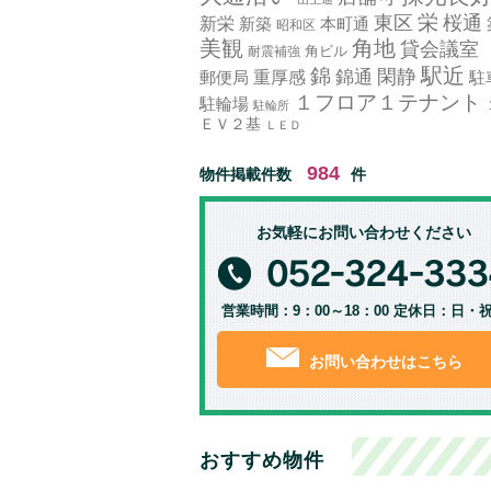
栄
東区
桜通
新栄
新築
本町通
昭和区
美観
角地
貸会議室
角ビル
耐震補強
駅近
錦
錦通
閑静
郵便局
重厚感
駐
１フロア１テナント
駐輪場
駐輪所
ＥＶ２基
ＬＥＤ
984
物件掲載件数
件
お気軽にお問い合わせください
営業時間：9：00～18：00 定休日：日・
お問い合わせはこちら
おすすめ物件