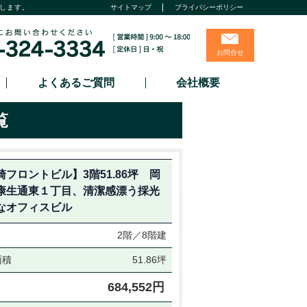
します。
サイトマップ
プライバシーポリシー
お問合せ
よくあるご質問
会社概要
覧
崎フロントビル】3階51.86坪 岡
康生通東１丁目、清潔感漂う採光
なオフィスビル
2階／8階建
面積
51.86坪
684,552円