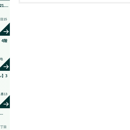
...
目15
4階
地
】3
番13
..
2丁目