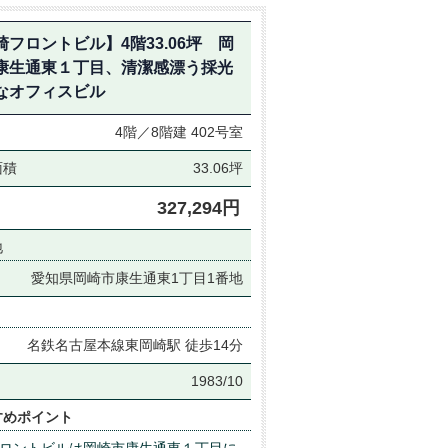
崎フロントビル】4階33.06坪 岡
康生通東１丁目、清潔感漂う採光
なオフィスビル
4階／8階建
402号室
面積
33.06坪
327,294円
地
愛知県岡崎市康生通東1丁目1番地
名鉄名古屋本線東岡崎駅 徒歩14分
月
1983/10
すめポイント
ロントビルは岡崎市康生通東１丁目に