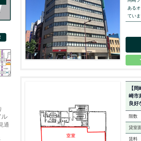
あるオ
ていま
【岡
崎市
良好
り
アル
階数
見通
貸室
好
賃料