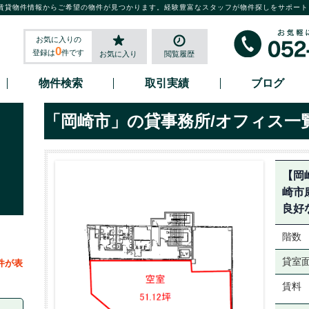
賃貸物件情報からご希望の物件が見つかります。経験豊富なスタッフが物件探しをサポート
お気に入りの
0
登録は
件です
お気に入り
閲覧履歴
物件検索
取引実績
ブログ
「岡崎市」の貸事務所/オフィス一
【岡
崎市
良好
階数
貸室
件が表
賃料