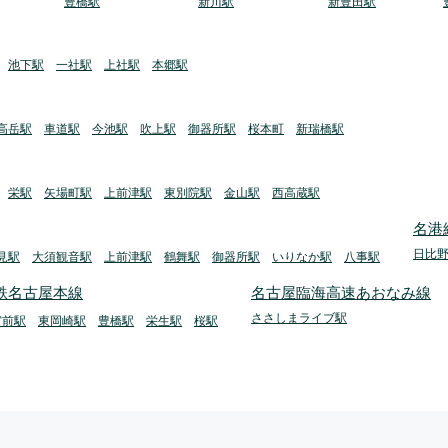
豊橋駅
新川駅
新豊田駅
池下駅
一社駅
上社駅
本郷駅
高岳駅
車道駅
今池駅
吹上駅
御器所駅
桜本町
新瑞橋駅
栄駅
矢場町駅
上前津駅
東別院駅
金山駅
西高蔵駅
名港
日比
見駅
大須観音駅
上前津駅
鶴舞駅
御器所駅
いりなか駅
八事駅
鉄名古屋本線
名古屋臨海高速あおなみ線
ささしまライブ駅
宮前駅
東岡崎駅
豊橋駅
栄生駅
桜駅