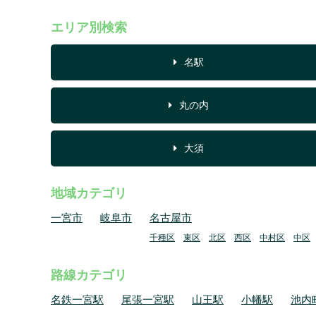
エリア別検索
名駅
丸の内
大須
地域カテゴリ
一宮市
岐阜市
名古屋市
千種区
東区
北区
西区
中村区
中区
路線カテゴリ
名鉄一宮駅
尾張一宮駅
山王駅
小幡駅
池内