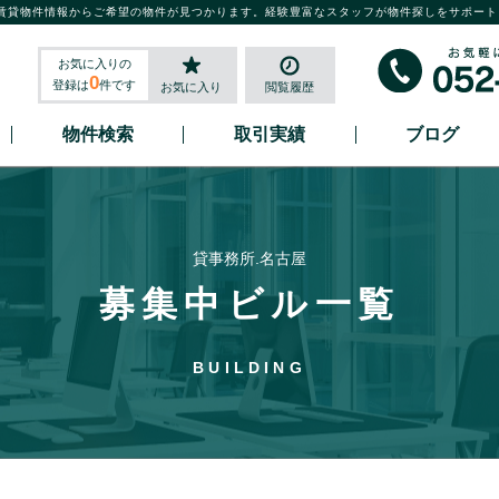
賃貸物件情報からご希望の物件が見つかります。経験豊富なスタッフが物件探しをサポート
お気に入りの
0
登録は
件です
お気に入り
閲覧履歴
物件検索
取引実績
ブログ
貸事務所.名古屋
募集中ビル一覧
BUILDING