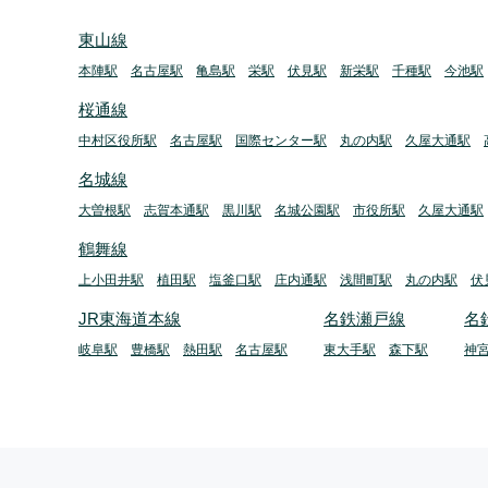
東山線
本陣駅
名古屋駅
亀島駅
栄駅
伏見駅
新栄駅
千種駅
今池駅
桜通線
中村区役所駅
名古屋駅
国際センター駅
丸の内駅
久屋大通駅
名城線
大曽根駅
志賀本通駅
黒川駅
名城公園駅
市役所駅
久屋大通駅
鶴舞線
上小田井駅
植田駅
塩釜口駅
庄内通駅
浅間町駅
丸の内駅
伏
JR東海道本線
名鉄瀬戸線
名
岐阜駅
豊橋駅
熱田駅
名古屋駅
東大手駅
森下駅
神