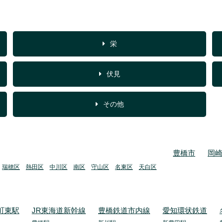
栄
伏見
その他
豊橋市
岡
瑞穂区
熱田区
中川区
南区
守山区
名東区
天白区
町東駅
JR東海道新幹線
豊橋鉄道市内線
愛知環状鉄道