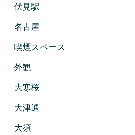
伏見駅
名古屋
喫煙スペース
外観
大寒桜
大津通
大須