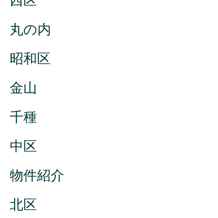
西区
丸の内
昭和区
金山
千種
中区
物件紹介
北区