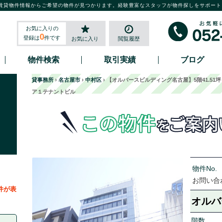
賃貸物件情報からご希望の物件が見つかります。経験豊富なスタッフが物件探しをサポート
お気に入りの
0
登録は
件です
お気に入り
閲覧履歴
物件検索
取引実績
ブログ
貸事務所
›
名古屋市
›
中村区
›
【オルバースビルディング名古屋】5階41.5
ア１テナントビル
物件No.
お問い合
件が表
オル
階数