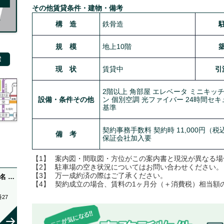
その他賃貸条件・建物・備考
構 造
鉄骨造
規 模
地上10階
現 状
賃貸中
引
2階以上 角部屋 エレベータ ミニキッチ
設備・条件その他
ン 個別空調 光ファイバー 24時間セ
基準
契約事務手数料 契約時 11,000円（税
備 考
保証会社加入要
【1】
案内図・間取図・方位がこの案内書と現況が異なる場
【2】
駐車場の空き状況についてはお問い合わせください。
【3】
万一成約済の際はご了承ください。
名 …
【4】
契約成立の場合、賃料の1ヶ月分（＋消費税）相当額
27