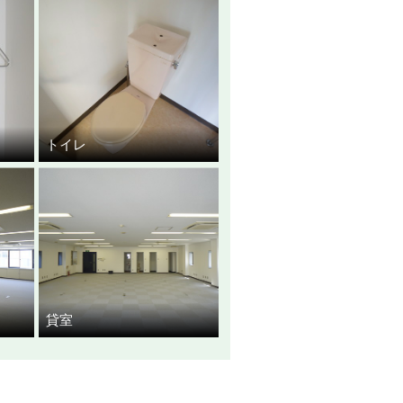
トイレ
貸室