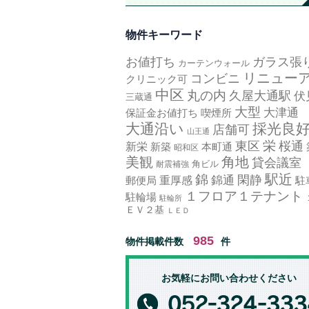
物件キーワード
お値打ち
ガラス張
カーテンウォール
リニュー
コンビニ
クリニック可
中区
丸の内
久屋大通駅
伏
三蔵通
大型
大津通
保証金お値打ち
喫煙所
大通沿い
採光良
店舗可
山王通
栄
東区
桜通
新栄
新築
本町通
昭和区
美観
角地
貸会議室
角ビル
耐震補強
駅近
錦
錦通
閑静
郵便局
重厚感
駐
１フロア１テナント
駐輪場
駐輪所
ＥＶ２基
ＬＥＤ
985
物件掲載件数
件
お気軽にお問い合わせください