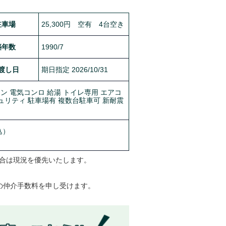
駐車場
25,300円 空有 4台空き
築年数
1990/7
渡し日
期日指定 2026/10/31
ン 電気コンロ 給湯 トイレ専用 エアコ
キュリティ 駐車場有 複数台駐車可 新耐震
込）
合は現況を優先いたします。
の仲介手数料を申し受けます。