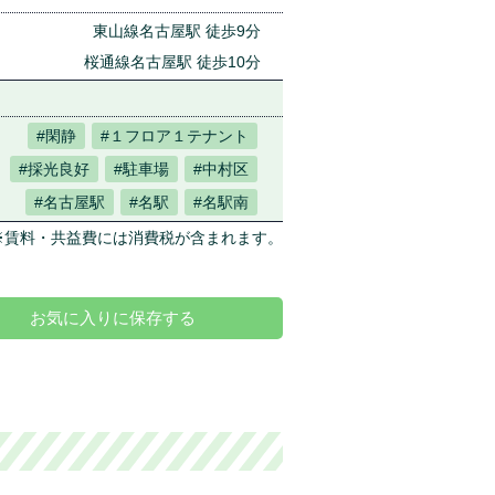
東山線名古屋駅 徒歩9分
桜通線名古屋駅 徒歩10分
#閑静
#１フロア１テナント
#採光良好
#駐車場
#中村区
#名古屋駅
#名駅
#名駅南
※賃料・共益費には消費税が含まれます。
お気に入りに保存する