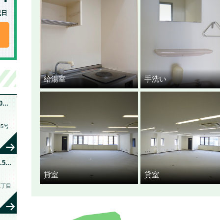
祝日
給湯室
手洗い
..
5号
...
貸室
貸室
1丁目