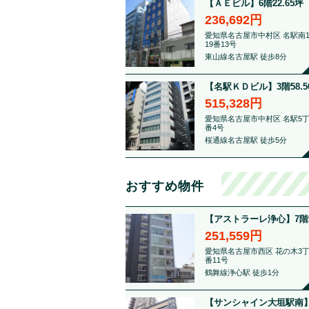
【ＡＥビル】6階22.65坪 .
236,692円
愛知県名古屋市中村区 名駅南
19番13号
東山線名古屋駅 徒歩8分
【名駅ＫＤビル】3階58.56.
515,328円
愛知県名古屋市中村区 名駅5丁
番4号
桜通線名古屋駅 徒歩5分
おすすめ物件
【アストラーレ浄心】7階21.
251,559円
愛知県名古屋市西区 花の木3丁
番11号
鶴舞線浄心駅 徒歩1分
【サンシャイン大垣駅南】