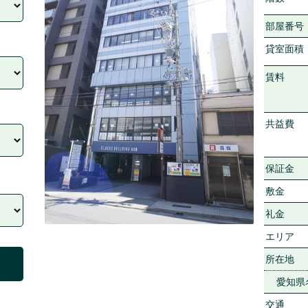
部屋番号
貸室面積
賃料
共益費
保証金
敷金
礼金
エリア
所在地
愛知県
交通