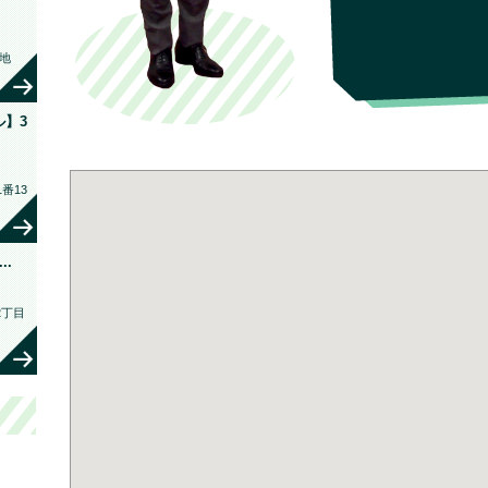
地
】3
番13
..
2丁目