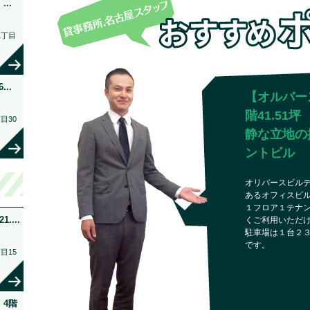
..
1丁目
..
【オルバー
階41.51
目30
静な立地の
ントビル
オリバースビル
あるオフィスビ
１フロア１テナ
...
くご利用いただ
駐車場は１台２
です。
目15
4階