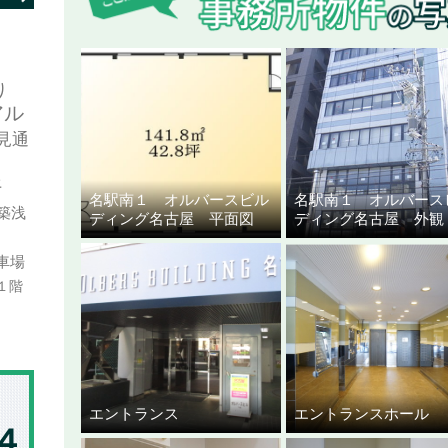
り
アル
見通
好
名駅南１ オルバースビル
名駅南１ オルバース
築浅
ディング名古屋 平面図
ディング名古屋 外
車場
１階
エントランス
エントランスホール