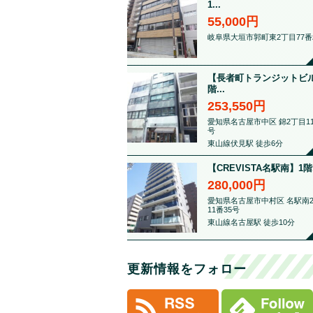
1...
55,000円
岐阜県大垣市郭町東2丁目77番
【長者町トランジットビル
階...
253,550円
愛知県名古屋市中区 錦2丁目11
号
東山線伏見駅 徒歩6分
【CREVISTA名駅南】1階.
280,000円
愛知県名古屋市中村区 名駅南
11番35号
東山線名古屋駅 徒歩10分
更新情報をフォロー