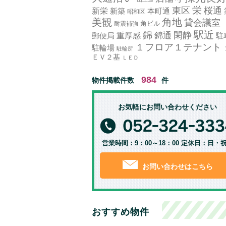
栄
東区
桜通
新栄
新築
本町通
昭和区
美観
角地
貸会議室
角ビル
耐震補強
駅近
錦
錦通
閑静
郵便局
重厚感
駐
１フロア１テナント
駐輪場
駐輪所
ＥＶ２基
ＬＥＤ
984
物件掲載件数
件
お気軽にお問い合わせください
営業時間：9：00～18：00 定休日：日・
お問い合わせはこちら
おすすめ物件