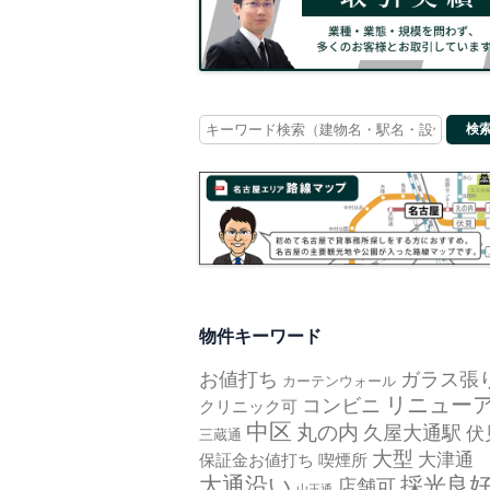
Search
for:
物件キーワード
お値打ち
ガラス張
カーテンウォール
リニュー
コンビニ
クリニック可
中区
丸の内
久屋大通駅
伏
三蔵通
大型
大津通
保証金お値打ち
喫煙所
大通沿い
採光良
店舗可
山王通