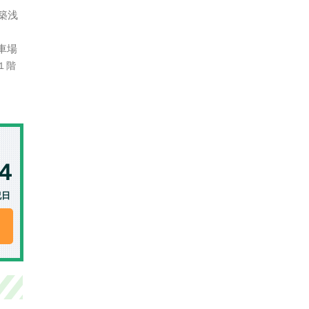
築浅
車場
１階
祝日