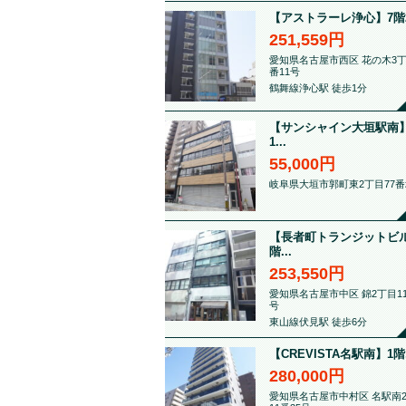
【アストラーレ浄心】7階21.
251,559円
愛知県名古屋市西区 花の木3丁
番11号
鶴舞線浄心駅 徒歩1分
【サンシャイン大垣駅南】
1...
55,000円
岐阜県大垣市郭町東2丁目77番
【長者町トランジットビル
階...
253,550円
愛知県名古屋市中区 錦2丁目11
号
東山線伏見駅 徒歩6分
【CREVISTA名駅南】1階.
280,000円
愛知県名古屋市中村区 名駅南