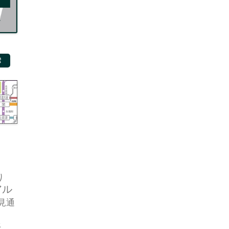
り
アル
見通
好