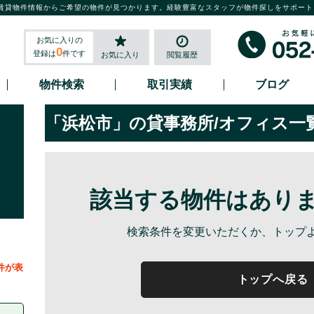
賃貸物件情報からご希望の物件が見つかります。経験豊富なスタッフが物件探しをサポート
お気に入りの
0
登録は
件です
お気に入り
閲覧履歴
物件検索
取引実績
ブログ
「浜松市」の貸事務所/オフィス一
該当する物件はあり
検索条件を変更いただくか、トップ
件が表
トップへ戻る