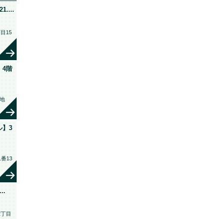
...
目15
4階
地
】3
番13
..
2丁目