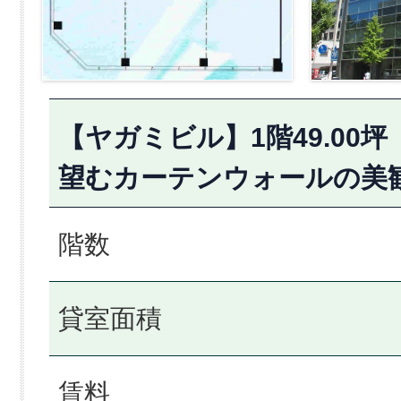
【ヤガミビル】1階49.00
望むカーテンウォールの
階数
貸室面積
賃料