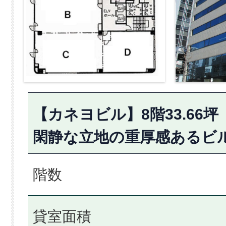
【カネヨビル】8階33.66
閑静な立地の重厚感あるビ
階数
貸室面積