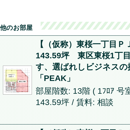
他のお部屋
【（仮称）東桜一丁目ＰＪ
143.59坪 東区東桜1
す、選ばれしビジネスの
「PEAK」
部屋階数: 13階 ( 1ﾌﾛｱ 号室
143.59坪
/ 賃料: 相談