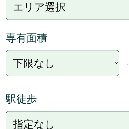
3.個人情報の第三者提供
当社は、個人当社及び本サービ
専有面積
的のために、第1条の個人情
きるものとします。個人情報
るとおりとします。当社は、
予約、購入を申し込まれた場
会員の個人情報を出稿者に開
駅徒歩
た個人情報につきましては、
となります。出稿者は、その
引後のお客様向けメールマガジ