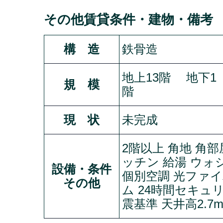
その他賃貸条件・建物・備考
構 造
鉄骨造
地上13階 地下1
規 模
階
現 状
未完成
2階以上 角地 角
ッチン 給湯 ウォ
設備・条件
個別空調 光ファイ
その他
ム 24時間セキュ
震基準 天井高2.7