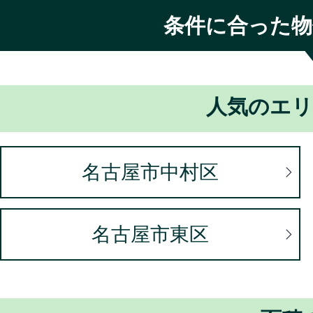
人を識別することができる情
条件に合った物
て機械的に取得される情報（
お客様のコンピュータがイン
用されるIPアドレス
人気のエリ
当サイトにアクセスしたこと
いのブラウザの種類・バージ
名古屋市中村区
ム、プラットフォームなどの
ジ（URL）、閲覧した日時、
名古屋市東区
に関する情報
上記のほか、クッキー（Cook
したアクセス情報など、お客