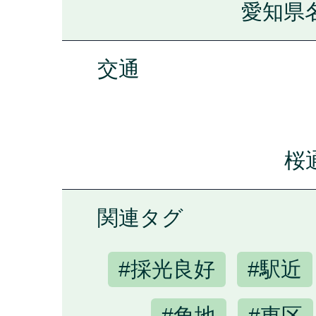
愛知県名
交通
桜
関連タグ
#採光良好
#駅近
#角地
#東区