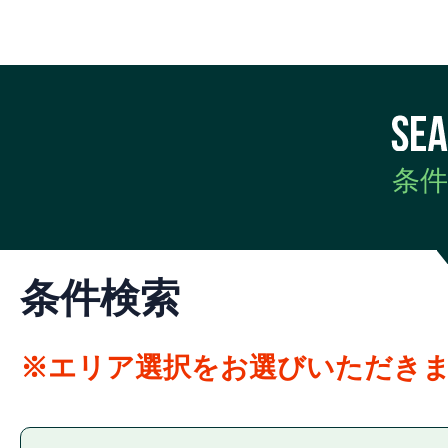
商品等の梱包・発送業務
ポイントのサービスの提供
会員が投稿した情報の掲載
各種問合せ対応
条件
マーケティングデータの調査
子会社および出稿者に提供す
他の事業者等から個人情報の
条件検索
託された業務の遂行
契約や法律等に基づく権利の
※エリア選択をお選びいただき
業務提携の検討