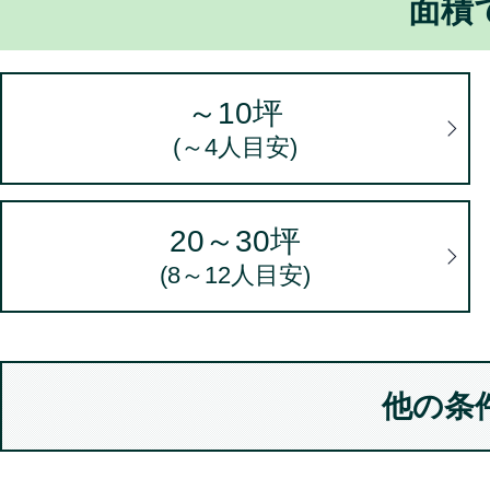
面積
用されるごとに、自動的に収
2.個人情報の利用目的
～10坪
(～4人目安)
当社は、個人情報を下記利用
会員の管理
20～30坪
出稿者による商品の販売
(8～12人目安)
キャンペーン・懸賞企画、ア
本ウェブサイトの運営上必要
（電子メールによるものを含
他の条
当社及び第三者の商品等の広
（電子メールによるものを含