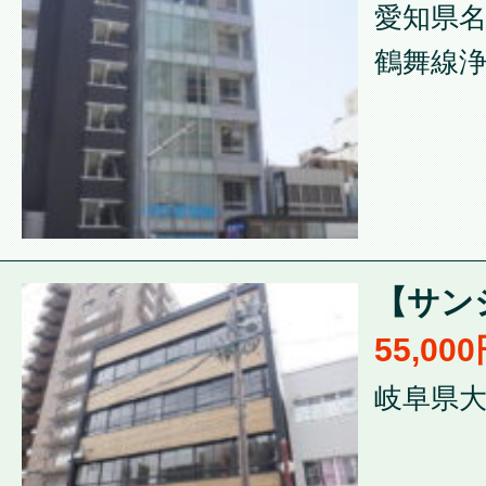
愛知県名
鶴舞線浄
【サンシ
55,00
岐阜県大