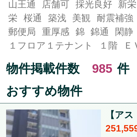
山王通
店舗可
採光良好
新栄
栄
桜通
築浅
美観
耐震補強
郵便局
重厚感
錦
錦通
閑静
１フロア１テナント
１階
Ｅ
物件掲載件数
985
件
おすすめ物件
【アスト
251,5