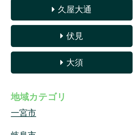
久屋大通
伏見
大須
地域カテゴリ
一宮市