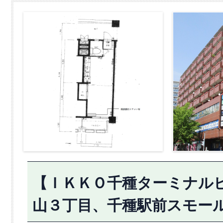
【ＩＫＫＯ千種ターミナルビ
山３丁目、千種駅前スモー