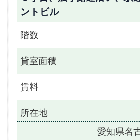
ントビル
階数
貸室面積
賃料
所在地
愛知県名古