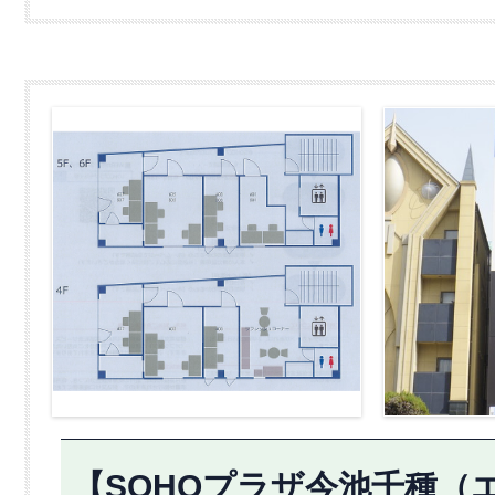
【SOHOプラザ今池千種（