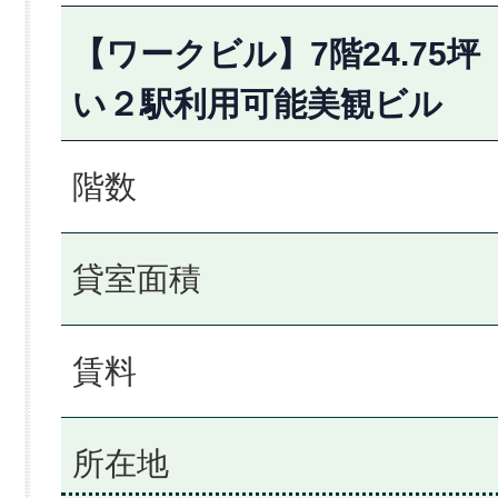
【ワークビル】7階24.75
い２駅利用可能美観ビル
階数
貸室面積
賃料
所在地