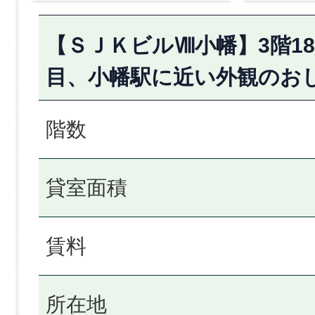
【ＳＪＫビルⅧ小幡】3階18
目、小幡駅に近い外観のお
階数
貸室面積
賃料
所在地