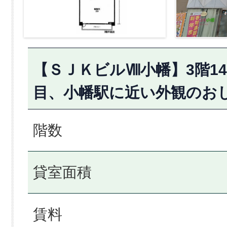
【ＳＪＫビルⅧ小幡】3階14
目、小幡駅に近い外観のお
階数
貸室面積
賃料