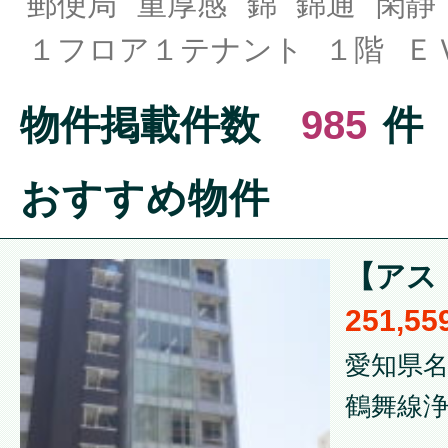
郵便局
重厚感
錦
錦通
閑静
１フロア１テナント
１階
Ｅ
物件掲載件数
985
件
おすすめ物件
【アスト
251,5
愛知県名
鶴舞線浄