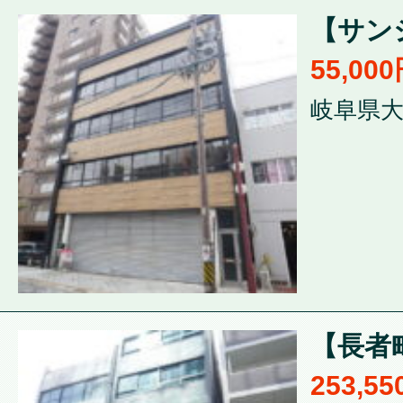
【サンシ
55,00
岐阜県大
【長者
253,5