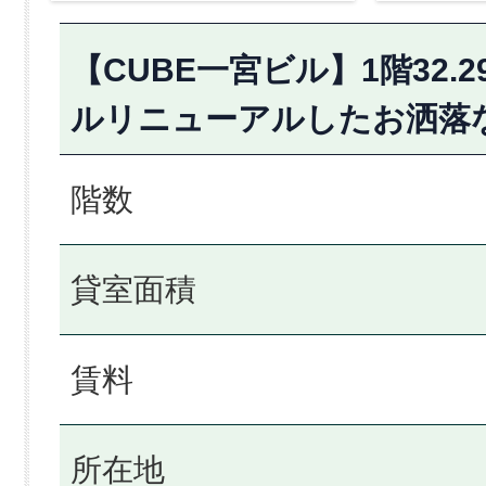
【CUBE一宮ビル】1階32.
ルリニューアルしたお洒落
階数
貸室面積
賃料
所在地