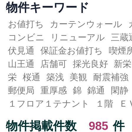
物件キーワード
お値打ち
カーテンウォール
コンビニ
リニューアル
三蔵
伏見通
保証金お値打ち
喫煙
山王通
店舗可
採光良好
新栄
栄
桜通
築浅
美観
耐震補強
郵便局
重厚感
錦
錦通
閑静
１フロア１テナント
１階
Ｅ
物件掲載件数
985
件