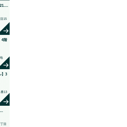
...
目15
4階
地
】3
番13
..
2丁目