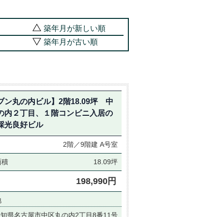
築年月が新しい順
築年月が古い順
ブン丸の内ビル】2階18.09坪 中
の内２丁目、１階コンビニ入居の
採光良好ビル
2階／9階建
A号室
面積
18.09坪
198,990円
地
知県名古屋市中区丸の内2丁目8番11号