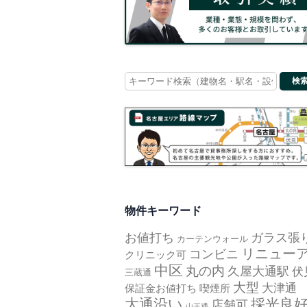
Search
for:
物件キーワード
お値打ち
ガラス張
カーテンウォール
リニュー
コンビニ
クリニック可
中区
丸の内
久屋大通駅
伏
三蔵通
大型
大津通
保証金お値打ち
喫煙所
大通沿い
採光良
店舗可
山王通