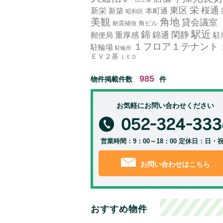
栄
東区
桜通
新栄
新築
本町通
昭和区
美観
角地
貸会議室
角ビル
耐震補強
駅近
錦
錦通
閑静
郵便局
重厚感
駐
１フロア１テナント
駐輪場
駐輪所
ＥＶ２基
ＬＥＤ
985
物件掲載件数
件
お気軽にお問い合わせください
営業時間：9：00～18：00 定休日：日・
お問い合わせはこちら
おすすめ物件