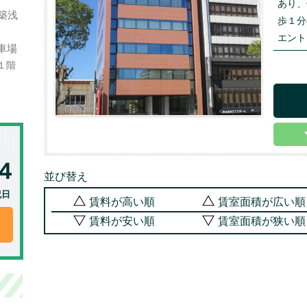
あり、
築浅
歩１分
エント
車場
１階
並び替え
祝日
賃料が高い順
賃室面積が広い順
賃料が安い順
賃室面積が狭い順