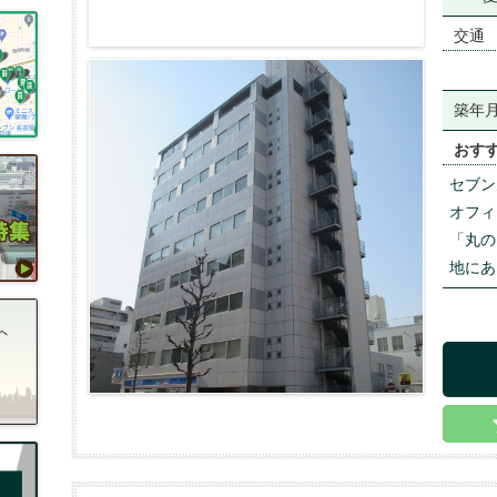
交通
築年
おす
セブン
オフィ
「丸の
地にあ