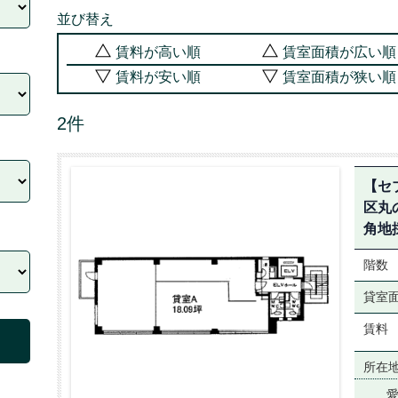
並び替え
賃料が高い順
賃室面積が広い順
賃料が安い順
賃室面積が狭い順
2件
【セ
区丸
角地
階数
貸室
賃料
所在
愛