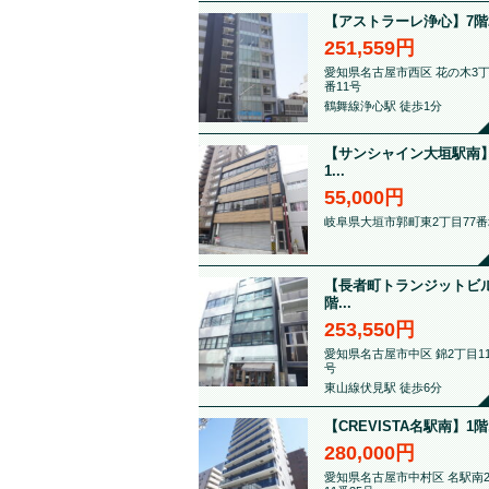
【アストラーレ浄心】7階21.
251,559円
愛知県名古屋市西区 花の木3丁
番11号
鶴舞線浄心駅 徒歩1分
【サンシャイン大垣駅南】
1...
55,000円
岐阜県大垣市郭町東2丁目77番
【長者町トランジットビル
階...
253,550円
愛知県名古屋市中区 錦2丁目11
号
東山線伏見駅 徒歩6分
【CREVISTA名駅南】1階.
280,000円
愛知県名古屋市中村区 名駅南