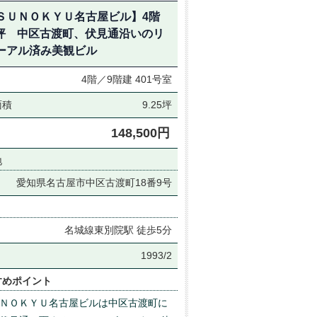
ＳＵＮＯＫＹＵ名古屋ビル】4階
25坪 中区古渡町、伏見通沿いのリ
ーアル済み美観ビル
4階／9階建
401号室
面積
9.25坪
148,500円
地
愛知県名古屋市中区古渡町18番9号
名城線東別院駅 徒歩5分
月
1993/2
すめポイント
ＮＯＫＹＵ名古屋ビルは中区古渡町に