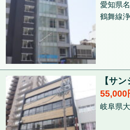
愛知県名
鶴舞線浄
【サンシ
55,00
岐阜県大