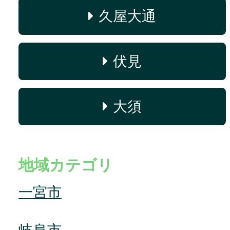
久屋大通
伏見
大須
地域カテゴリ
一宮市