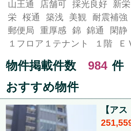
山王通
店舗可
採光良好
新栄
栄
桜通
築浅
美観
耐震補強
郵便局
重厚感
錦
錦通
閑静
１フロア１テナント
１階
Ｅ
物件掲載件数
984
件
おすすめ物件
【アスト
251,5