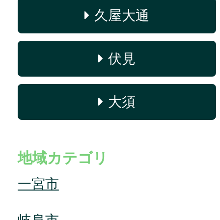
久屋大通
伏見
大須
地域カテゴリ
一宮市