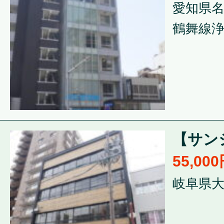
愛知県名
鶴舞線浄
【サンシ
55,00
岐阜県大