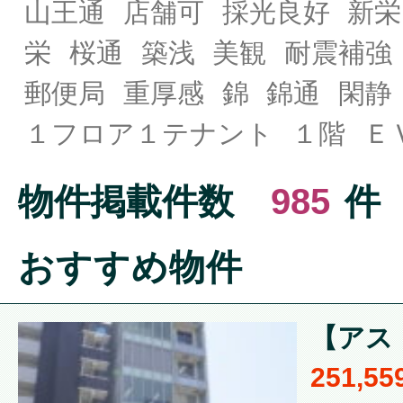
山王通
店舗可
採光良好
新栄
栄
桜通
築浅
美観
耐震補強
郵便局
重厚感
錦
錦通
閑静
１フロア１テナント
１階
Ｅ
物件掲載件数
985
件
おすすめ物件
【アスト
251,5