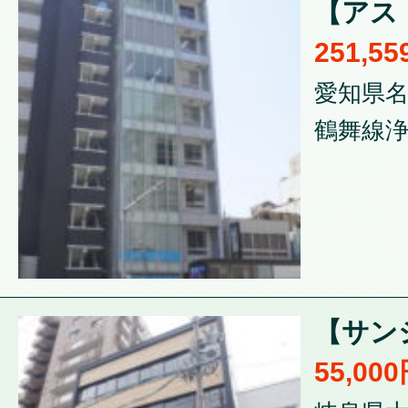
【アスト
251,5
愛知県名
鶴舞線浄
【サンシ
55,00