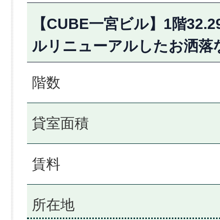
【CUBE一宮ビル】1階32.
ルリニューアルしたお洒落
階数
貸室面積
賃料
所在地