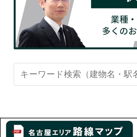
Search
for: