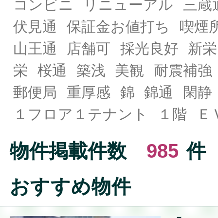
コンビニ
リニューアル
三蔵
伏見通
保証金お値打ち
喫煙
山王通
店舗可
採光良好
新栄
栄
桜通
築浅
美観
耐震補強
郵便局
重厚感
錦
錦通
閑静
１フロア１テナント
１階
Ｅ
物件掲載件数
985
件
おすすめ物件