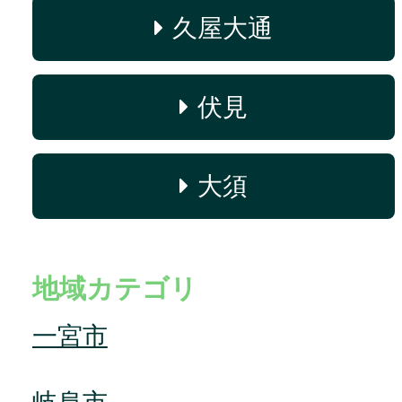
久屋大通
伏見
大須
地域カテゴリ
一宮市