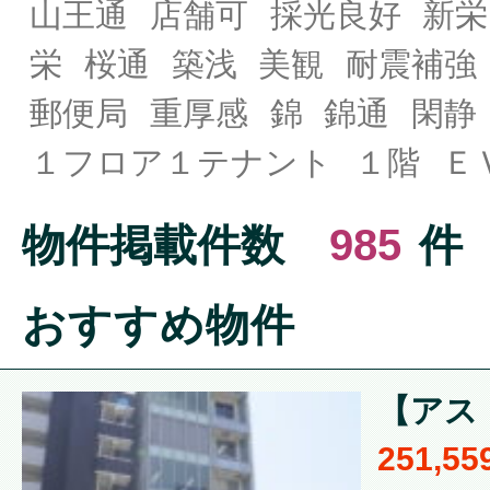
山王通
店舗可
採光良好
新栄
栄
桜通
築浅
美観
耐震補強
郵便局
重厚感
錦
錦通
閑静
１フロア１テナント
１階
Ｅ
物件掲載件数
985
件
おすすめ物件
【アスト
251,5