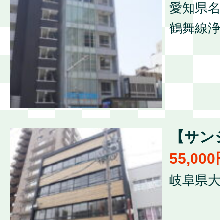
愛知県名
鶴舞線浄
【サンシ
55,00
岐阜県大