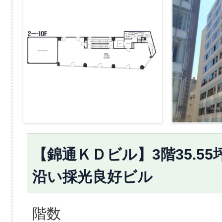
【錦通ＫＤビル】3階35.5
沿い採光良好ビル
階数