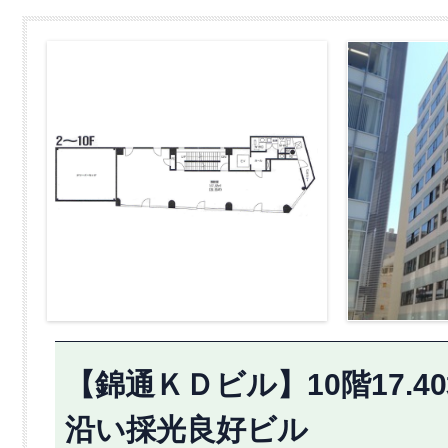
【錦通ＫＤビル】10階17.
沿い採光良好ビル