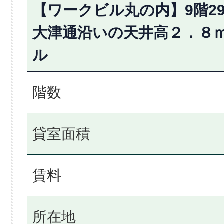
【ワークビル丸の内】9階29
大津通沿いの天井高２．８
ル
階数
貸室面積
賃料
所在地