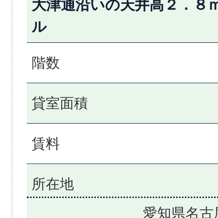
大津通沿いの天井高２．８
ル
階数
貸室面積
賃料
所在地
愛知県名古