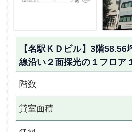
【名駅ＫＤビル】3階58.5
線沿い２面採光の１フロア
階数
貸室面積