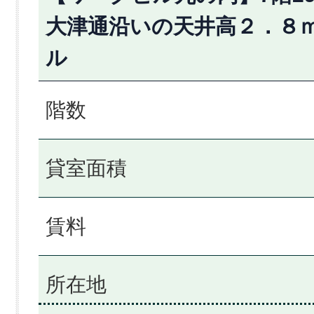
大津通沿いの天井高２．８
ル
階数
貸室面積
賃料
所在地