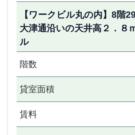
【ワークビル丸の内】8階29
大津通沿いの天井高２．８
ル
階数
貸室面積
賃料