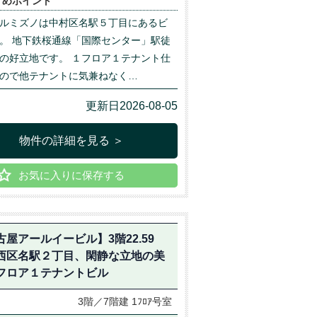
すめポイント
ルミズノは中村区名駅５丁目にあるビ
。 地下鉄桜通線「国際センター」駅徒
の好立地です。 １フロア１テナント仕
ので他テナントに気兼ねなく…
更新日2026-08-05
物件の詳細を見る ＞
お気に入りに保存する
古屋アールイービル】3階22.59
西区名駅２丁目、閑静な立地の美
フロア１テナントビル
3階／7階建
1ﾌﾛｱ号室