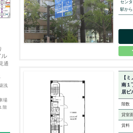
センタ
駅から
り
アル
見通
好
【ミ
南１
築浅
居ビ
車場
階数
１階
貸室
賃料