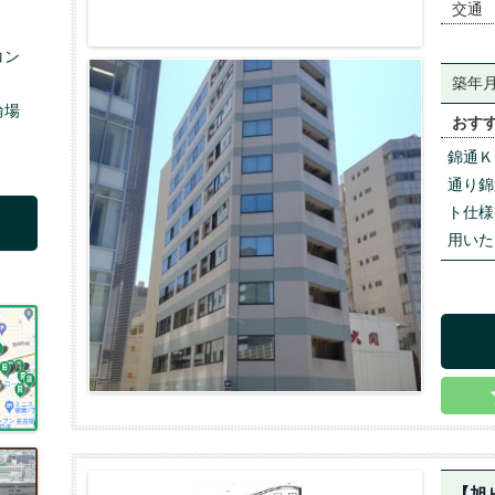
交通
コン
築年
輪場
おす
錦通Ｋ
通り錦
ト仕様
用いた
【旭