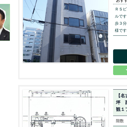
おす
ＲＳビ
ルです
歩３分
様です
【名
坪 
観１
階数