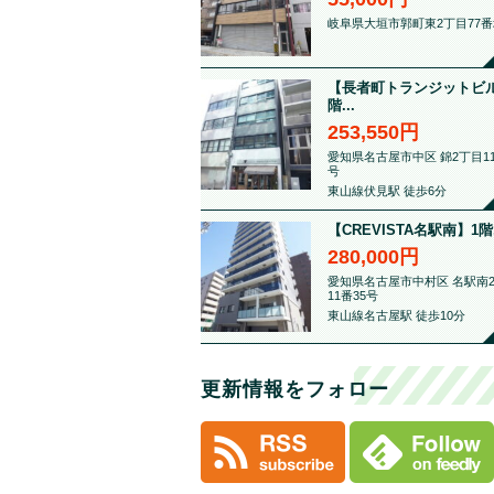
岐阜県大垣市郭町東2丁目77番
【長者町トランジットビル
階...
253,550円
愛知県名古屋市中区 錦2丁目11
号
東山線伏見駅 徒歩6分
【CREVISTA名駅南】1階.
280,000円
愛知県名古屋市中村区 名駅南
11番35号
東山線名古屋駅 徒歩10分
更新情報をフォロー