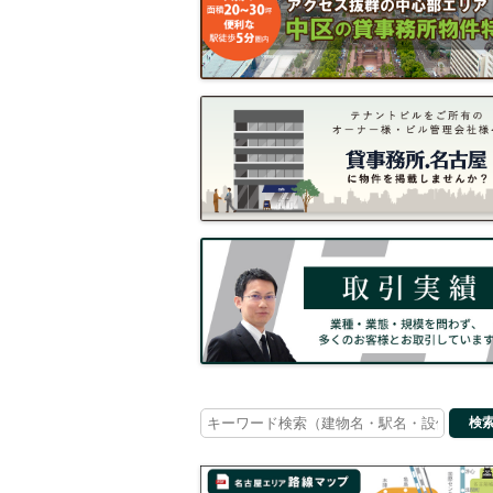
Search
for: