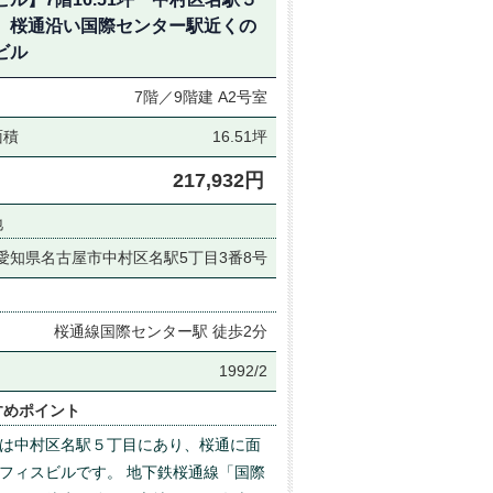
、桜通沿い国際センター駅近くの
ビル
7階／9階建
A2号室
面積
16.51坪
217,932円
地
愛知県名古屋市中村区名駅5丁目3番8号
桜通線国際センター駅 徒歩2分
月
1992/2
すめポイント
は中村区名駅５丁目にあり、桜通に面
フィスビルです。 地下鉄桜通線「国際