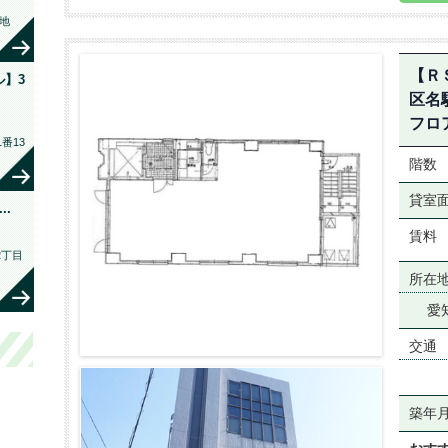
地
【Ｒ
】3
区名
フロ
番13
階数
貸室
..
賃料
2丁目
所在
愛
交通
築年