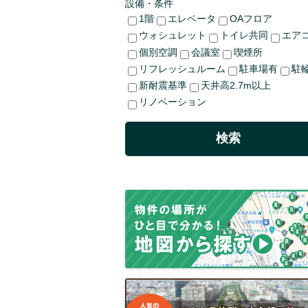
設備・条件
1階
エレベータ
OAフロア
ウォシュレット
トイレ共同
エア
個別空調
会議室
喫煙所
リフレッシュルーム
駐車場有
駐
新耐震基準
天井高2.7m以上
リノベーション