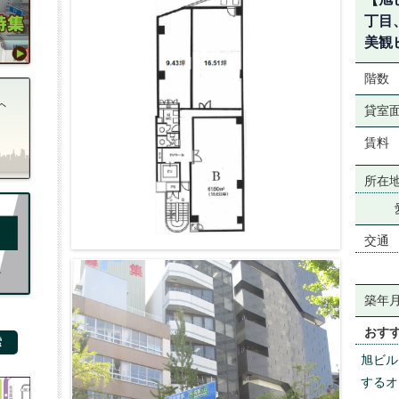
丁目
美観
階数
貸室
賃料
所在
交通
築年
おす
旭ビル
するオ