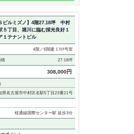
Ｓビルミズノ】4階27.18坪 中村
駅５丁目、堀川に臨む採光良好１
ア１テナントビル
4階／6階建
1ﾌﾛｱ号室
面積
27.18坪
308,000円
地
知県名古屋市中村区名駅5丁目23番21号
桜通線国際センター駅 徒歩3分
月