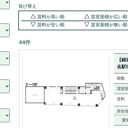
並び替え
賃料が高い順
賃室面積が広い順
賃料が安い順
賃室面積が狭い順
44件
【錦
名駅
階数
貸室
賃料
所在
愛