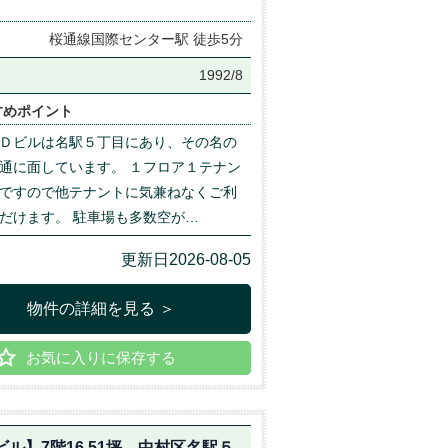
桜通線国際センター駅 徒歩5分
月
1992/8
すめポイント
Ｄビルは名駅５丁目にあり、その名の
通に面しています。 １フロア１テナン
ですので他テナントに気兼ねなくご利
だけます。 駐車場も多数空が…
更新日2026-08-05
物件の詳細を見る ＞
お気に入りに保存する
ビル】7階16.51坪 中村区名駅５