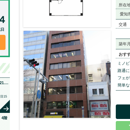
所在
愛知
交通
祝日
築年
おす
ミノビ
路通に
フェが
...
簡単な
目15
4階