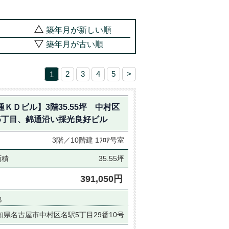
築年月が新しい順
築年月が古い順
1
2
3
4
5
>
通ＫＤビル】3階35.55坪 中村区
5丁目、錦通沿い採光良好ビル
3階／10階建
1ﾌﾛｱ号室
面積
35.55坪
391,050円
地
知県名古屋市中村区名駅5丁目29番10号