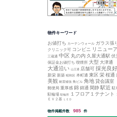
物件キーワード
お値打ち
ガラス張
カーテンウォール
リニュー
コンビニ
クリニック可
中区
丸の内
久屋大通駅
伏
三蔵通
大型
大津通
保証金お値打ち
喫煙所
大通沿い
採光良
店舗可
山王通
栄
東区
桜通
新栄
新築
本町通
昭和区
美観
角地
貸会議室
角ビル
耐震補強
駅近
錦
錦通
閑静
郵便局
重厚感
駐
１フロア１テナント
駐輪場
駐輪所
ＥＶ２基
ＬＥＤ
985
物件掲載件数
件