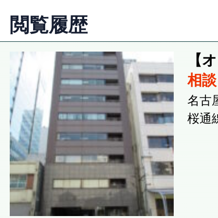
閲覧履歴
【オ
相
名古
桜通