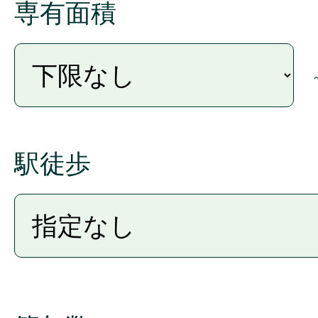
専有面積
的のために、第1条の個人情
きるものとします。個人情報
るとおりとします。当社は、
予約、購入を申し込まれた場
会員の個人情報を出稿者に開
駅徒歩
た個人情報につきましては、
となります。出稿者は、その
引後のお客様向けメールマガジ
様による購買の分析をして、
めに、個人情報（お客様が指
く）を利用します。 当社は、