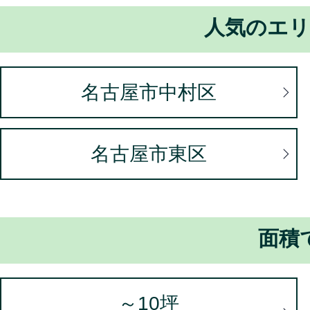
用されるIPアドレス
人気のエリ
当サイトにアクセスしたこと
いのブラウザの種類・バージ
名古屋市中村区
ム、プラットフォームなどの
ジ（URL）、閲覧した日時、
名古屋市東区
に関する情報
上記のほか、クッキー（Cook
したアクセス情報など、お客
面積
用されるごとに、自動的に収
2.個人情報の利用目的
～10坪