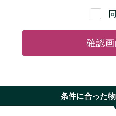
す。
1.当社の個人情報保護の考
このプライバシーポリシーに
ついて特定の個人を識別する
氏名、性別、メールアドレス
購入履歴等、一つまたは複数
人を識別することができる情
条件に合った物
て機械的に取得される情報（
お客様のコンピュータがイン