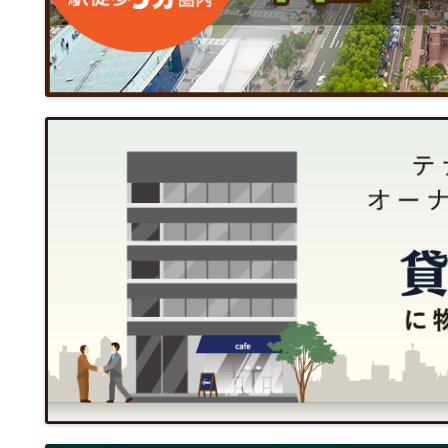
管理し、ファイヤ・ウォール
により、個人情報へのアクセス
洩、ウィルス感染等の防止策
当社のプライバシーポリシー
までお願いいたします。
〒460-0014
名古屋市中区富士見町3番7
株式会社クルーズコーポレ
TEL：(052)324-3334
Mail：info@nagopick.net