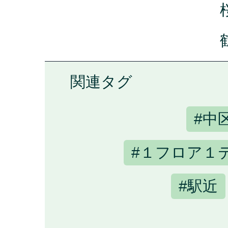
関連タグ
#中
#１フロア１
#駅近