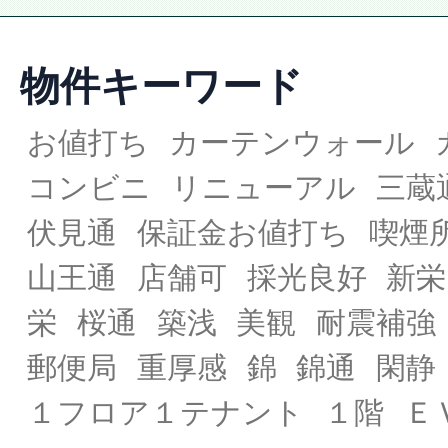
物件キーワード
お値打ち
カーテンウォール
コンビニ
リニューアル
三蔵
伏見通
保証金お値打ち
喫煙
山王通
店舗可
採光良好
新栄
栄
桜通
築浅
美観
耐震補強
郵便局
重厚感
錦
錦通
閑静
１フロア１テナント
１階
Ｅ