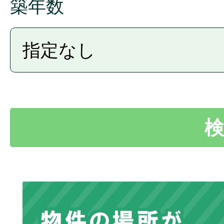
築年数
を遵守し、お客様のプライバ
扱いをすることを規約などで
がら、出稿者がこれを遵守す
ません。詳細につきましては
い。 提供手段・方法としては
び紙などのアナログ媒体など
出稿者への提供停止を求めら
確認等について）の手続きを
用目的で利用いたします。
会員の管理
出稿者による商品の販売