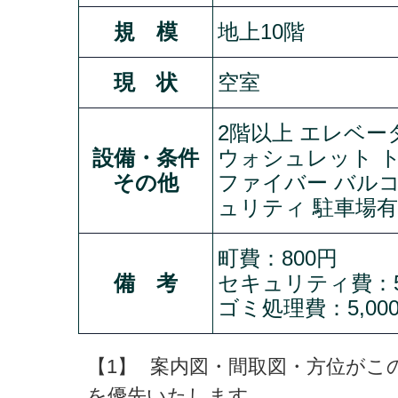
規 模
地上10階
現 状
空室
2階以上 エレベー
設備・条件
ウォシュレット ト
その他
ファイバー バルコ
ュリティ 駐車場有
町費：800円
備 考
セキュリティ費：5
ゴミ処理費：5,0
【1】
案内図・間取図・方位がこ
を優先いたします。