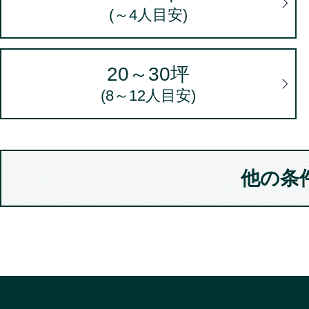
(～4人目安)
当社は、個人情報を下記利用
会員の管理
20～30坪
出稿者による商品の販売
(8～12人目安)
キャンペーン・懸賞企画、ア
本ウェブサイトの運営上必要
（電子メールによるものを含
他の条
当社及び第三者の商品等の広
（電子メールによるものを含
商品等の梱包・発送業務
ポイントのサービスの提供