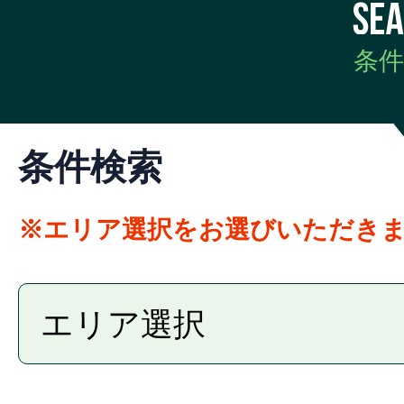
会員が投稿した情報の掲載
各種問合せ対応
条件
マーケティングデータの調査
子会社および出稿者に提供す
他の事業者等から個人情報の
条件検索
託された業務の遂行
契約や法律等に基づく権利の
※エリア選択をお選びいただき
業務提携の検討
3.個人情報の第三者提供
当社は、個人当社及び本サービ