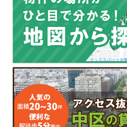
キャンペーン・懸賞企画、ア
本ウェブサイトの運営上必要
4.セキュリティについて
本ウェブサイトを通じて個人
人情報を第三者による不正ア
SSL（Secure Sockets 
用して暗号化を行っています
報は、SSL暗号化通信により
す。また、個人情報は、当社